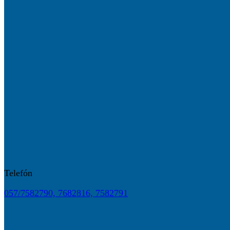
Telefón
057/7582790, 7682816, 7582791