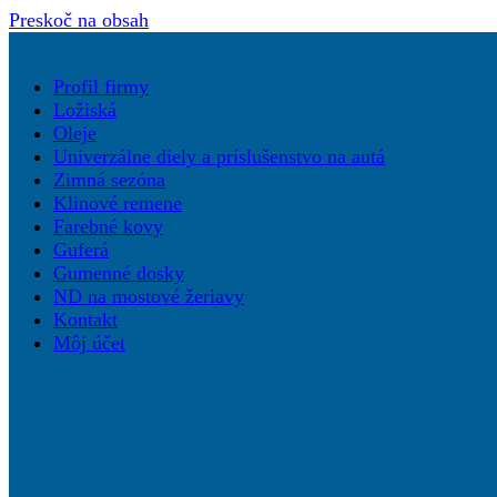
Preskoč na obsah
Profil firmy
Ložiská
Oleje
Univerzálne diely a príslušenstvo na autá
Zimná sezóna
Klinové remene
Farebné kovy
Guferá
Gumenné dosky
ND na mostové žeriavy
Kontakt
Môj účet