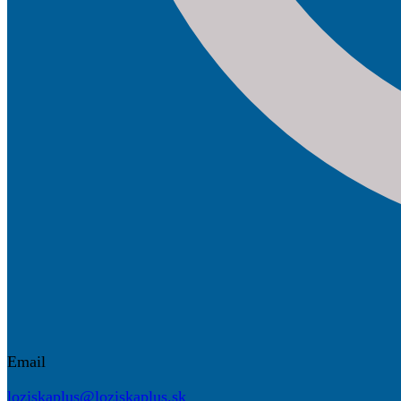
Email
loziskaplus@loziskaplus.sk