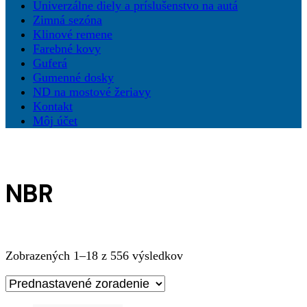
Univerzálne diely a príslušenstvo na autá
Zimná sezóna
Klinové remene
Farebné kovy
Guferá
Gumenné dosky
ND na mostové žeriavy
Kontakt
Môj účet
NBR
Zobrazených 1–18 z 556 výsledkov