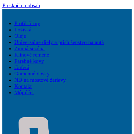
Preskoč na obsah
Profil firmy
Ložiská
Oleje
Univerzálne diely a príslušenstvo na autá
Zimná sezóna
Klinové remene
Farebné kovy
Guferá
Gumenné dosky
ND na mostové žeriavy
Kontakt
Môj účet