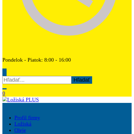
Pondelok - Piatok: 8:00 - 16:00
Hľadať:
0
Ložiská PLUS
Profil firmy
Ložiská
Oleje