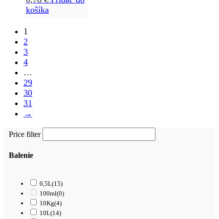
košíka
1
2
3
4
…
29
30
31
→
Price filter
Balenie
0,5L
(15)
100ml
(0)
10Kg
(4)
10L
(14)