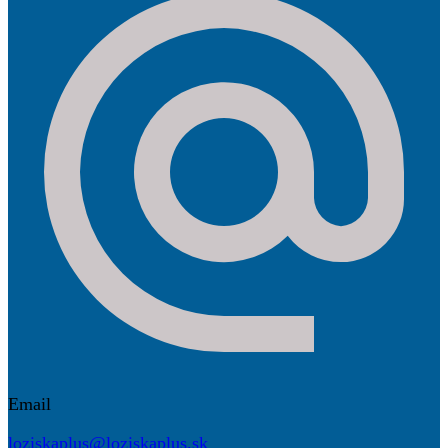
Email
loziskaplus@loziskaplus.sk