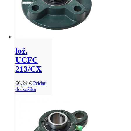
lož.
UCFC
213/CX
66,24
€
Pridať
do košíka