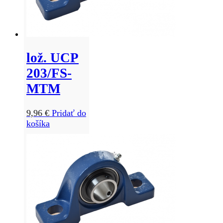
lož. UCP
203/FS-
MTM
9,96
€
Pridať do
košíka