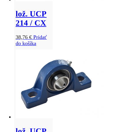
lož. UCP
214 / CX
38,76
€
Pridať
do košíka
lož. UCP