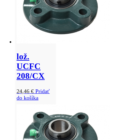
lož.
UCFC
208/CX
24,46
€
Pridať
do košíka