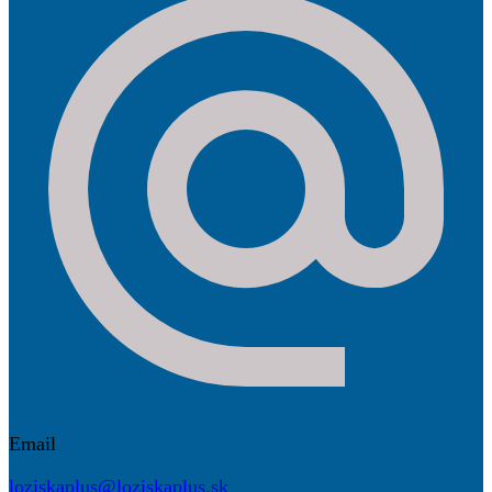
Email
loziskaplus@loziskaplus.sk