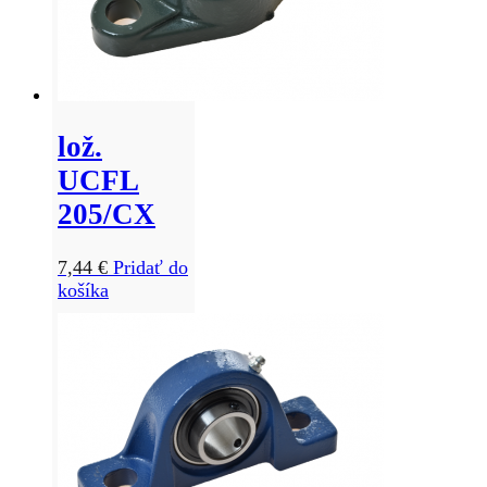
lož.
UCFL
205/CX
7,44
€
Pridať do
košíka