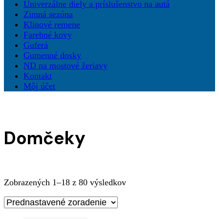
Univerzálne diely a príslušenstvo na autá
Zimná sezóna
Klinové remene
Farebné kovy
Guferá
Gumenné dosky
ND na mostové žeriavy
Kontakt
Môj účet
Domčeky
Zobrazených 1–18 z 80 výsledkov