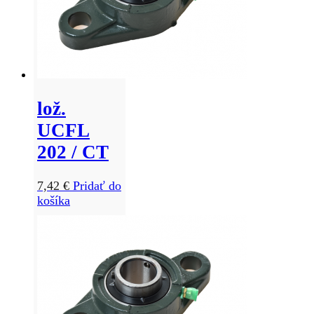
lož.
UCFL
202 / CT
7,42
€
Pridať do
košíka