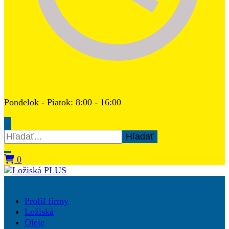
Pondelok - Piatok: 8:00 - 16:00
Hľadať:
0
Ložiská PLUS
Profil firmy
Ložiská
Oleje