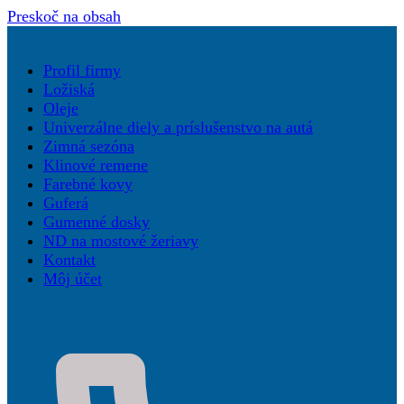
Preskoč na obsah
Profil firmy
Ložiská
Oleje
Univerzálne diely a príslušenstvo na autá
Zimná sezóna
Klinové remene
Farebné kovy
Guferá
Gumenné dosky
ND na mostové žeriavy
Kontakt
Môj účet