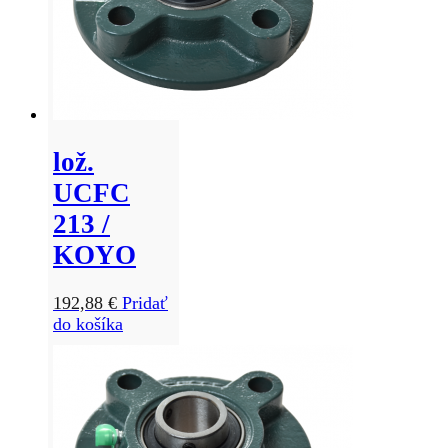
lož.
UCFC
213 /
KOYO
192,88
€
Pridať
do košíka