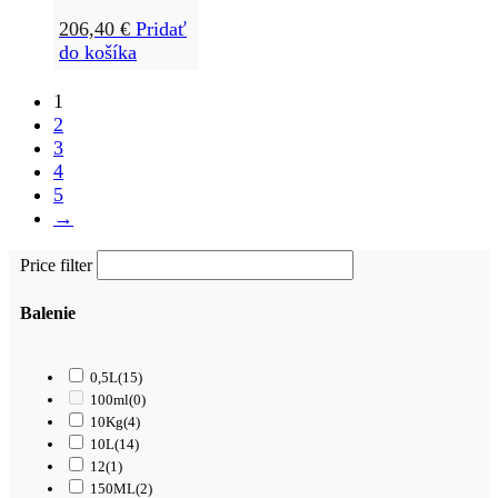
206,40
€
Pridať
do košíka
1
2
3
4
5
→
Price filter
Balenie
0,5L
(15)
100ml
(0)
10Kg
(4)
10L
(14)
12
(1)
150ML
(2)