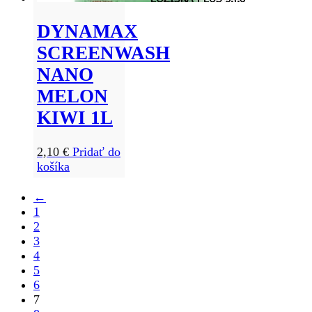
DYNAMAX
SCREENWASH
NANO
MELON
KIWI 1L
2,10
€
Pridať do
košíka
←
1
2
3
4
5
6
7