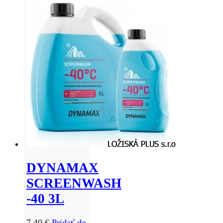
DYNAMAX
SCREENWASH
-40 3L
7,40
€
Pridať do