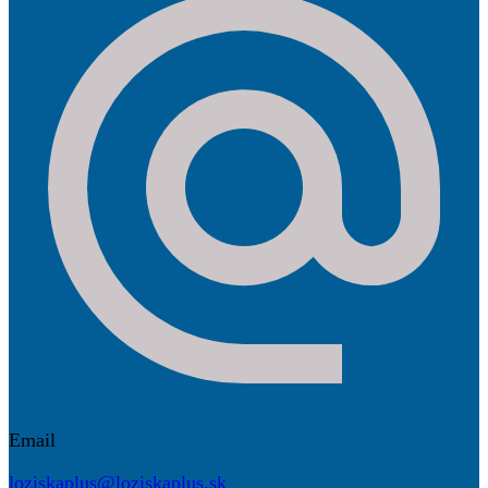
Email
loziskaplus@loziskaplus.sk