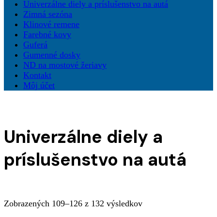
Univerzálne diely a príslušenstvo na autá
Zimná sezóna
Klinové remene
Farebné kovy
Guferá
Gumenné dosky
ND na mostové žeriavy
Kontakt
Môj účet
Univerzálne diely a
príslušenstvo na autá
Zobrazených 109–126 z 132 výsledkov