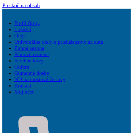
Preskoč na obsah
Profil firmy
Ložiská
Oleje
Univerzálne diely a príslušenstvo na autá
Zimná sezóna
Klinové remene
Farebné kovy
Guferá
Gumenné dosky
ND na mostové žeriavy
Kontakt
Môj účet