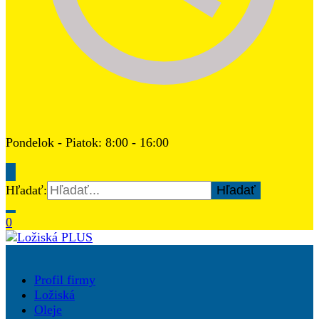
Pondelok - Piatok: 8:00 - 16:00
Hľadať:
0
Ložiská PLUS
Profil firmy
Ložiská
Oleje