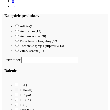
8
→
Kategórie produktov
Aditíva
(13)
Autobatérie
(13)
Autokozmetika
(28)
Prevádzkové kvapaliny
(42)
Technické spreje a prípravky
(43)
Zimná sezóna
(27)
Price filter
Balenie
0,5L
(15)
100ml
(0)
10Kg
(4)
10L
(14)
12
(1)
150ML
(2)