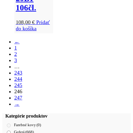
106čl.
108,00
€
Pridať
do košíka
←
1
2
3
…
243
244
245
246
247
→
Kategórie produktov
Farebné kovy
(0)
Guferá
(668)