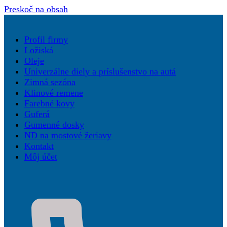
Preskoč na obsah
Profil firmy
Ložiská
Oleje
Univerzálne diely a príslušenstvo na autá
Zimná sezóna
Klinové remene
Farebné kovy
Guferá
Gumenné dosky
ND na mostové žeriavy
Kontakt
Môj účet