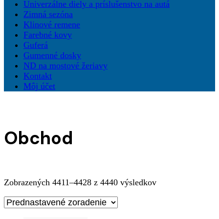
Univerzálne diely a príslušenstvo na autá
Zimná sezóna
Klinové remene
Farebné kovy
Guferá
Gumenné dosky
ND na mostové žeriavy
Kontakt
Môj účet
Obchod
Zobrazených 4411–4428 z 4440 výsledkov