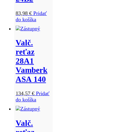
83,98
€
Pridať
do košíka
Valč.
reťaz
28A1
Vamberk
ASA 140
134,57
€
Pridať
do košíka
Valč.