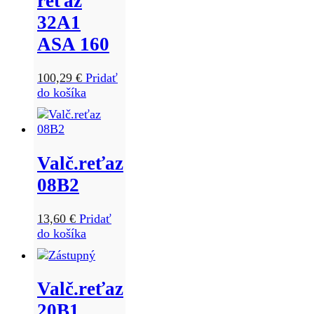
reťaz
32A1
ASA 160
100,29
€
Pridať
do košíka
Valč.reťaz
08B2
13,60
€
Pridať
do košíka
Valč.reťaz
20B1