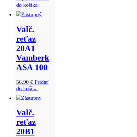
do košíka
Valč.
reťaz
20A1
Vamberk
ASA 100
56,90
€
Pridať
do košíka
Valč.
reťaz
20B1