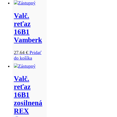
Valč.
reťaz
16B1
Vamberk
27,64
€
Pridať
do košíka
Valč.
reťaz
16B1
zosilnená
REX