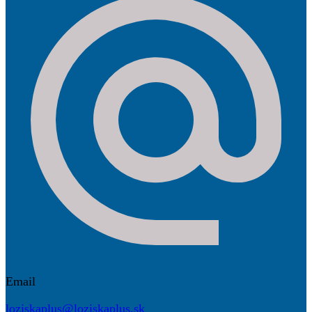
Email
loziskaplus@loziskaplus.sk