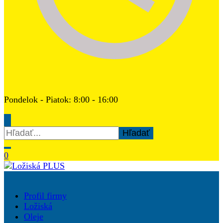
Pondelok - Piatok: 8:00 - 16:00
Hľadať:
0
Ložiská PLUS
Profil firmy
Ložiská
Oleje