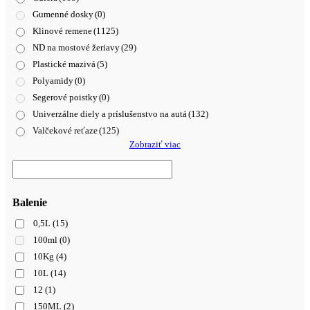
Gumenné dosky
(0)
Klinové remene
(1125)
ND na mostové žeriavy
(29)
Plastické mazivá
(5)
Polyamidy
(0)
Segerové poistky
(0)
Univerzálne diely a príslušenstvo na autá
(132)
Valčekové reťaze
(125)
Zobraziť viac
Balenie
0,5L
(15)
100ml
(0)
10Kg
(4)
10L
(14)
12
(1)
150ML
(2)