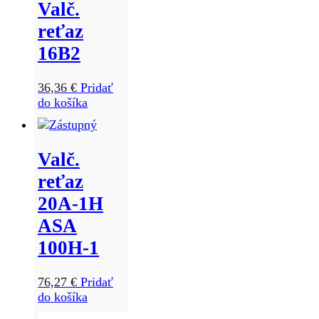
Valč.
reťaz
16B2
36,36
€
Pridať
do košíka
Valč.
reťaz
20A-1H
ASA
100H-1
76,27
€
Pridať
do košíka