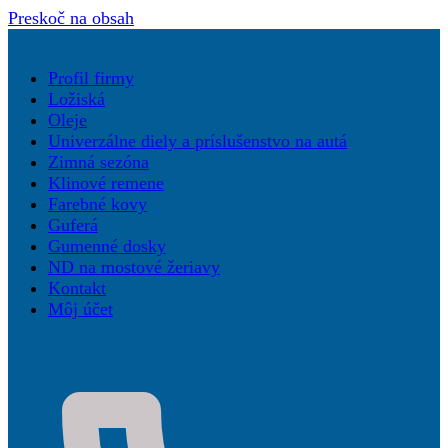
Preskoč na obsah
Profil firmy
Ložiská
Oleje
Univerzálne diely a príslušenstvo na autá
Zimná sezóna
Klinové remene
Farebné kovy
Guferá
Gumenné dosky
ND na mostové žeriavy
Kontakt
Môj účet