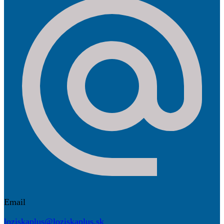
Email
loziskaplus@loziskaplus.sk