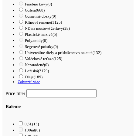
Farebné kovy
(0)
Guferá
(668)
Gumenné dosky
(0)
Klinové remene
(1125)
ND na mostové žeriavy
(29)
Plastické mazivá
(5)
Polyamidy
(0)
Segerové poistky
(0)
Univerzálne diely a príslušenstvo na autá
(132)
Valčekové reťaze
(125)
Nezaradené
(0)
Ložiská
(2179)
Oleje
(189)
Zobraziť viac
Price filter
Balenie
0,5L
(15)
100ml
(0)