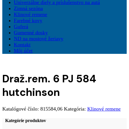
Univerzálne diely a príslušenstvo na autá
Zimná sezóna
Klinové remene
Farebné kovy
Guferá
Gumenné dosky
ND na mostové žeriavy
Kontakt
Môj účet
Draž.rem. 6 PJ 584
hutchinson
Katalógové číslo:
815584,06
Kategória:
Klinové remene
Kategórie produktov