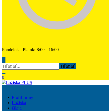
Pondelok - Piatok: 8:00 - 16:00
Hľadať:
0
Ložiská PLUS
Profil firmy
Ložiská
Oleje