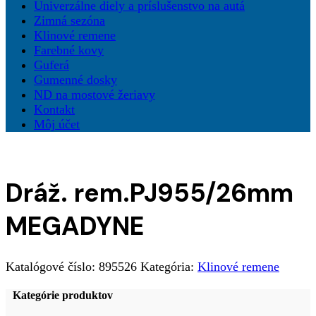
Univerzálne diely a príslušenstvo na autá
Zimná sezóna
Klinové remene
Farebné kovy
Guferá
Gumenné dosky
ND na mostové žeriavy
Kontakt
Môj účet
Dráž. rem.PJ955/26mm
MEGADYNE
Katalógové číslo:
895526
Kategória:
Klinové remene
Kategórie produktov