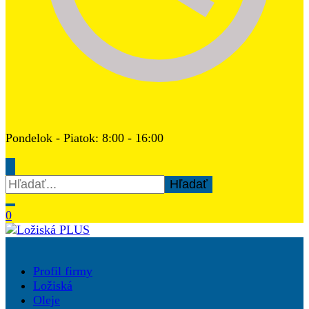
Pondelok - Piatok: 8:00 - 16:00
Hľadať:
0
Ložiská PLUS
Profil firmy
Ložiská
Oleje