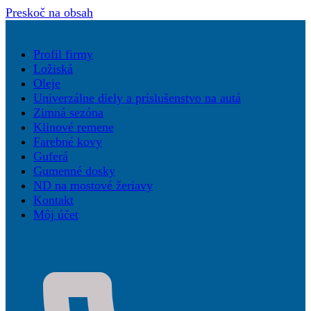
Preskoč na obsah
Profil firmy
Ložiská
Oleje
Univerzálne diely a príslušenstvo na autá
Zimná sezóna
Klinové remene
Farebné kovy
Guferá
Gumenné dosky
ND na mostové žeriavy
Kontakt
Môj účet