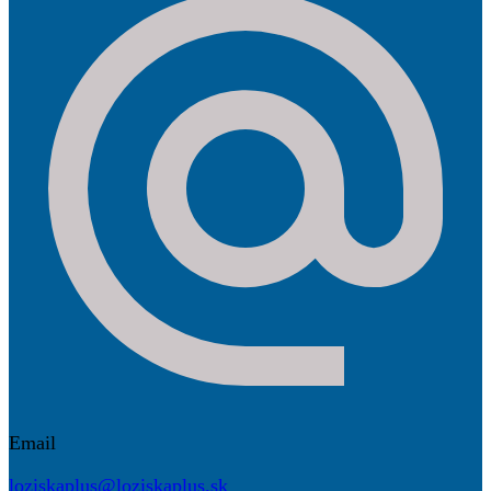
Email
loziskaplus@loziskaplus.sk