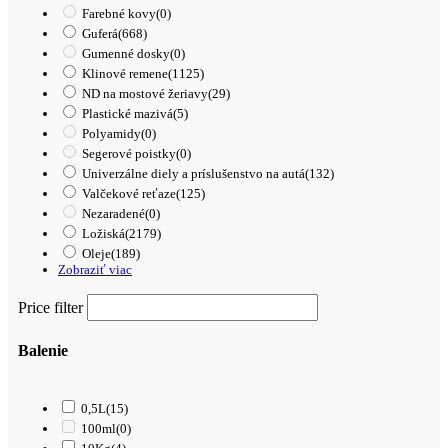
Farebné kovy
(0)
Guferá
(668)
Gumenné dosky
(0)
Klinové remene
(1125)
ND na mostové žeriavy
(29)
Plastické mazivá
(5)
Polyamidy
(0)
Segerové poistky
(0)
Univerzálne diely a príslušenstvo na autá
(132)
Valčekové reťaze
(125)
Nezaradené
(0)
Ložiská
(2179)
Oleje
(189)
Zobraziť viac
Price filter
Balenie
0,5L
(15)
100ml
(0)