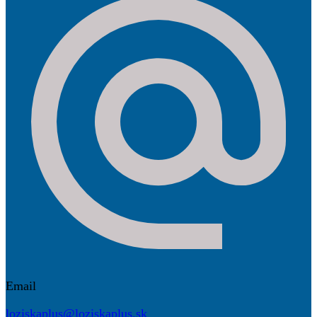
Email
loziskaplus@loziskaplus.sk