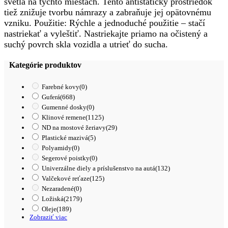
svetla na týchto miestach. Tento antistatický prostriedok
tiež znižuje tvorbu námrazy a zabraňuje jej opätovnému
vzniku. Použitie: Rýchle a jednoduché použitie – stačí
nastriekať a vyleštiť. Nastriekajte priamo na očistený a
suchý povrch skla vozidla a utrieť do sucha.
Kategórie produktov
Farebné kovy
(0)
Guferá
(668)
Gumenné dosky
(0)
Klinové remene
(1125)
ND na mostové žeriavy
(29)
Plastické mazivá
(5)
Polyamidy
(0)
Segerové poistky
(0)
Univerzálne diely a príslušenstvo na autá
(132)
Valčekové reťaze
(125)
Nezaradené
(0)
Ložiská
(2179)
Oleje
(189)
Zobraziť viac