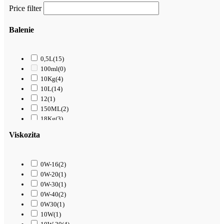
Price filter
Balenie
0,5L
(15)
100ml
(0)
10Kg
(4)
10L
(14)
12
(1)
150ML
(2)
18Kg
(3)
1L
(61)
Viskozita
200L
(0)
208L
(0)
209L
(0)
0W-16
(2)
20L
(40)
0W-20
(1)
250ML
(1)
0W-30
(1)
25Kg
(5)
0W-40
(2)
25L
(7)
0W30
(1)
2L
(0)
10W
(1)
3,4L
(1)