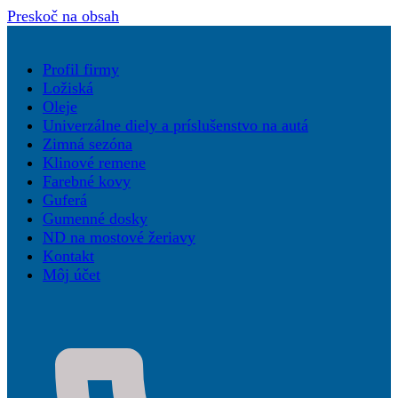
Preskoč na obsah
Profil firmy
Ložiská
Oleje
Univerzálne diely a príslušenstvo na autá
Zimná sezóna
Klinové remene
Farebné kovy
Guferá
Gumenné dosky
ND na mostové žeriavy
Kontakt
Môj účet