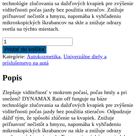
technológie zlučovania sa dažďových kvapiek pre zvýšenie
viditeľnosti počas jazdy bez použitia stieračov. Znižuje
priľnavosť nečistôt a hmyzu, napomáha k vyhľadeniu
mikroskopických škrabancov na skle a znižuje odrazy
svetla na týchto miestach.
množstvo
DXG2
Pridať do košíka
-
Kategórie:
Autokozmetika
,
Univerzálne diely a
TEKUTÝ
príslušenstvo na autá
STIERAČ
500ML
Popis
Zlepšuje viditeľnosť v mokrom počasí, počas hmly a pri
snežení! DYNAMAX Rain off funguje na báze
technológie zlučovania sa dažďových kvapiek pre zvýšenie
viditeľnosti počas jazdy bez použitia stieračov. Odpudzuje
dážď tým, že spôsobí zlúčenie sa kvapiek. Znižuje
priľnavosť nečistôt a hmyzu, napomáha k vyhľadeniu
mikroskopických škrabancov na skle a znižuje odrazy