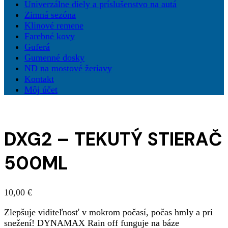
Univerzálne diely a príslušenstvo na autá
Zimná sezóna
Klinové remene
Farebné kovy
Guferá
Gumenné dosky
ND na mostové žeriavy
Kontakt
Môj účet
DXG2 – TEKUTÝ STIERAČ
500ML
10,00
€
Zlepšuje viditeľnosť v mokrom počasí, počas hmly a pri
snežení! DYNAMAX Rain off funguje na báze