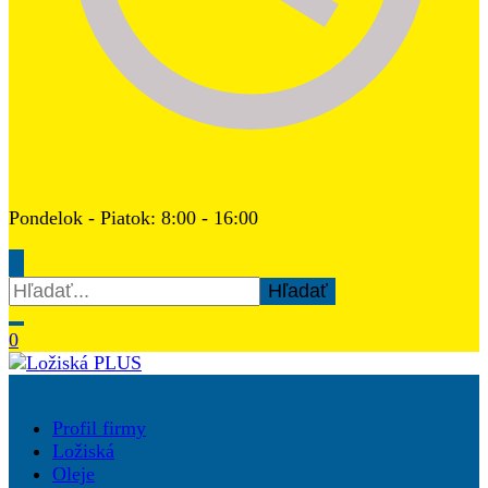
Pondelok - Piatok: 8:00 - 16:00
Hľadať:
0
Ložiská PLUS
Profil firmy
Ložiská
Oleje