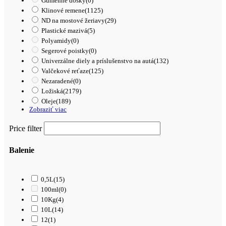
Gumenné dosky
(0)
Klinové remene
(1125)
ND na mostové žeriavy
(29)
Plastické mazivá
(5)
Polyamidy
(0)
Segerové poistky
(0)
Univerzálne diely a príslušenstvo na autá
(132)
Valčekové reťaze
(125)
Nezaradené
(0)
Ložiská
(2179)
Oleje
(189)
Zobraziť viac
Price filter
Balenie
0,5L
(15)
100ml
(0)
10Kg
(4)
10L
(14)
12
(1)