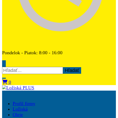
Pondelok - Piatok: 8:00 - 16:00
Hľadať:
0
Ložiská PLUS
Profil firmy
Ložiská
Oleje