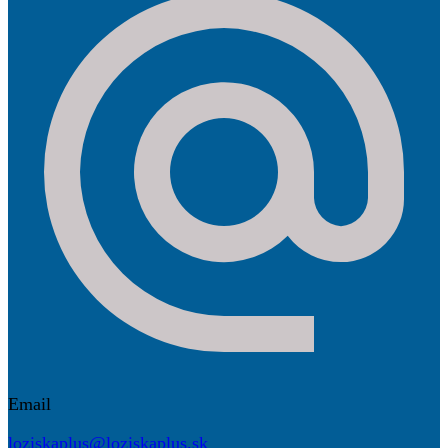
Email
loziskaplus@loziskaplus.sk