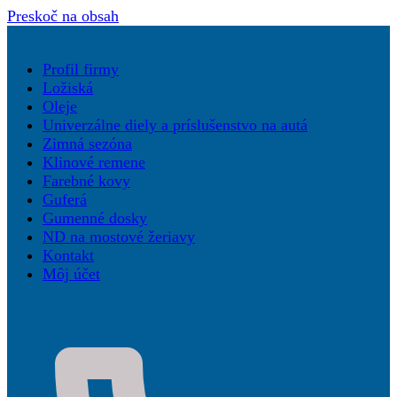
Preskoč na obsah
Profil firmy
Ložiská
Oleje
Univerzálne diely a príslušenstvo na autá
Zimná sezóna
Klinové remene
Farebné kovy
Guferá
Gumenné dosky
ND na mostové žeriavy
Kontakt
Môj účet