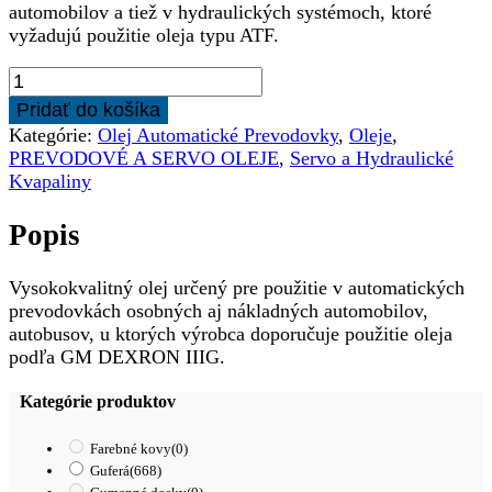
automobilov a tiež v hydraulických systémoch, ktoré
vyžadujú použitie oleja typu ATF.
množstvo
DYNAMAX
Pridať do košíka
AUTOMATIC
Kategórie:
Olej Automatické Prevodovky
,
Oleje
,
ATF
PREVODOVÉ A SERVO OLEJE
,
Servo a Hydraulické
III
Kvapaliny
1L
Popis
Vysokokvalitný olej určený pre použitie v automatických
prevodovkách osobných aj nákladných automobilov,
autobusov, u ktorých výrobca doporučuje použitie oleja
podľa GM DEXRON IIIG.
Kategórie produktov
Farebné kovy
(0)
Guferá
(668)