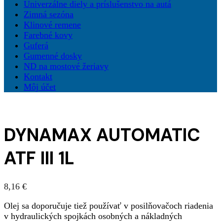
Univerzálne diely a príslušenstvo na autá
Zimná sezóna
Klinové remene
Farebné kovy
Guferá
Gumenné dosky
ND na mostové žeriavy
Kontakt
Môj účet
DYNAMAX AUTOMATIC
ATF III 1L
8,16
€
Olej sa doporučuje tiež používať v posilňovačoch riadenia
v hydraulických spojkách osobných a nákladných