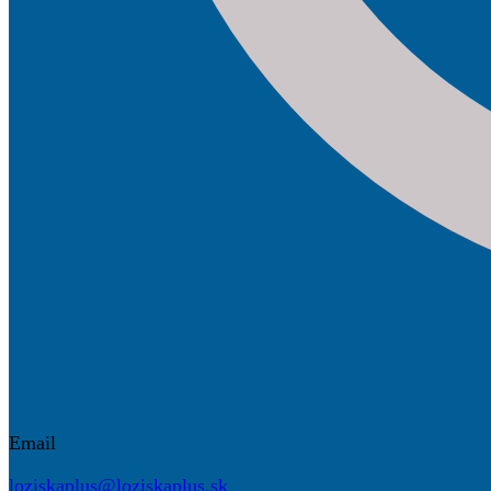
Email
loziskaplus@loziskaplus.sk