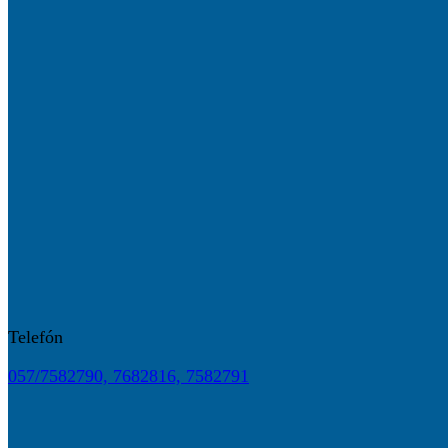
Telefón
057/7582790, 7682816, 7582791