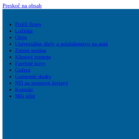
Preskoč na obsah
Profil firmy
Ložiská
Oleje
Univerzálne diely a príslušenstvo na autá
Zimná sezóna
Klinové remene
Farebné kovy
Guferá
Gumenné dosky
ND na mostové žeriavy
Kontakt
Môj účet