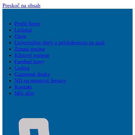
Preskoč na obsah
Profil firmy
Ložiská
Oleje
Univerzálne diely a príslušenstvo na autá
Zimná sezóna
Klinové remene
Farebné kovy
Guferá
Gumenné dosky
ND na mostové žeriavy
Kontakt
Môj účet