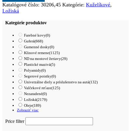
Katalógové číslo:
30206,45
Kategórie:
Kuželíkové
,
Ložiská
Kategórie produktov
Farebné kovy
(0)
Guferá
(668)
Gumenné dosky
(0)
Klinové remene
(1125)
ND na mostové žeriavy
(29)
Plastické mazivá
(5)
Polyamidy
(0)
Segerové poistky
(0)
Univerzálne diely a príslušenstvo na autá
(132)
Valčekové reťaze
(125)
Nezaradené
(0)
Ložiská
(2179)
Oleje
(189)
Zobraziť viac
Price filter