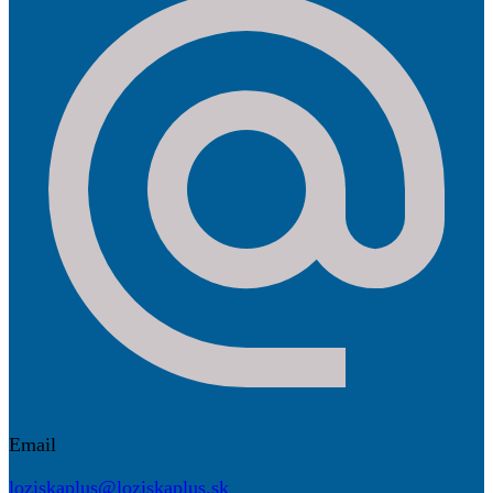
Email
loziskaplus@loziskaplus.sk