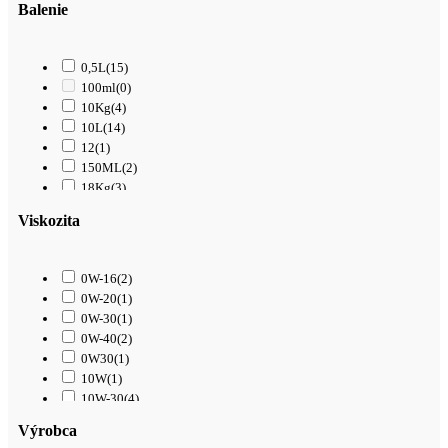
Balenie
0,5L
(15)
100ml
(0)
10Kg
(4)
10L
(14)
12
(1)
150ML
(2)
18Kg
(3)
1L
(61)
Viskozita
200L
(0)
208L
(0)
209L
(0)
0W-16
(2)
20L
(40)
0W-20
(1)
250ML
(1)
0W-30
(1)
25Kg
(5)
0W-40
(2)
25L
(7)
0W30
(1)
2L
(0)
10W
(1)
3,4L
(1)
10W-30
(4)
300ML
(10)
10W-40
(17)
3L
(3)
Výrobca
15W-40
(14)
4L
(39)