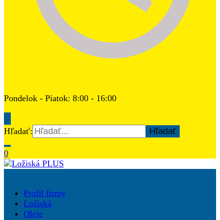
Pondelok - Piatok: 8:00 - 16:00
Hľadať:
0
Ložiská PLUS
Profil firmy
Ložiská
Oleje