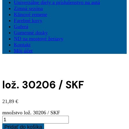
Univerzálne diely a príslušenstvo na autá
Zimná sezóna
Klinové remene
Farebné kovy
Guferá
Gumenné dosky
ND na mostové žeriavy
Kontakt
Môj účet
lož. 30206 / SKF
21,89
€
množstvo lož. 30206 / SKF
Pridať do košíka