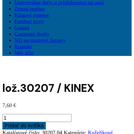
Univerzálne diely a príslušenstvo na autá
Zimná sezóna
Klinové remene
Farebné kovy
Guferá
Gumenné dosky
ND na mostové žeriavy
Kontakt
Môj účet
lož.30207 / KINEX
7,60
€
množstvo
lož.30207
Pridať do košíka
/
Katalógové číslo:
30207,04
Kategórie:
Kuželíkové
,