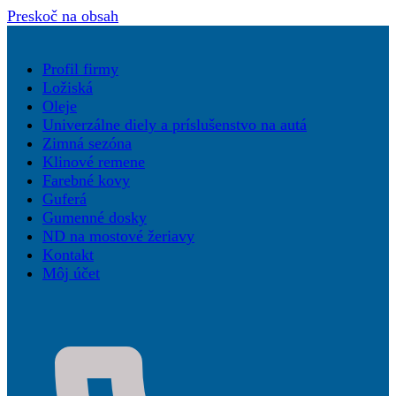
Preskoč na obsah
Profil firmy
Ložiská
Oleje
Univerzálne diely a príslušenstvo na autá
Zimná sezóna
Klinové remene
Farebné kovy
Guferá
Gumenné dosky
ND na mostové žeriavy
Kontakt
Môj účet