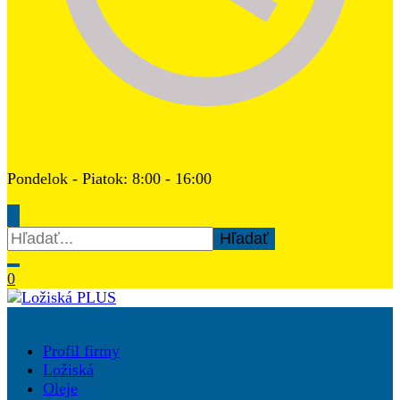
Pondelok - Piatok: 8:00 - 16:00
Hľadať:
0
Ložiská PLUS
Profil firmy
Ložiská
Oleje