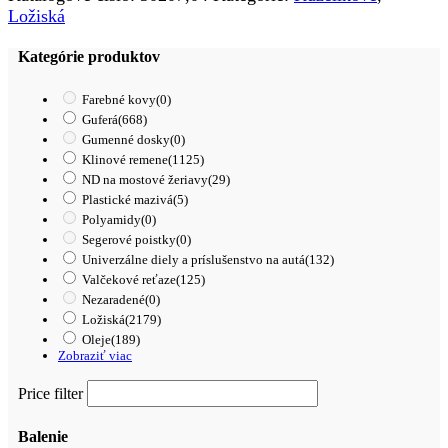
KINEX
Ložiská
Kategórie produktov
Farebné kovy
(0)
Guferá
(668)
Gumenné dosky
(0)
Klinové remene
(1125)
ND na mostové žeriavy
(29)
Plastické mazivá
(5)
Polyamidy
(0)
Segerové poistky
(0)
Univerzálne diely a príslušenstvo na autá
(132)
Valčekové reťaze
(125)
Nezaradené
(0)
Ložiská
(2179)
Oleje
(189)
Zobraziť viac
Price filter
Balenie