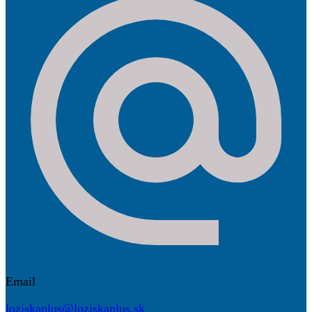
Email
loziskaplus@loziskaplus.sk