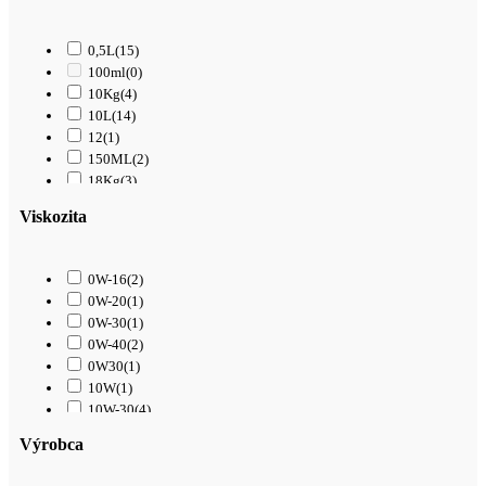
0,5L
(15)
100ml
(0)
10Kg
(4)
10L
(14)
12
(1)
150ML
(2)
18Kg
(3)
1L
(61)
Viskozita
200L
(0)
208L
(0)
209L
(0)
0W-16
(2)
20L
(40)
0W-20
(1)
250ML
(1)
0W-30
(1)
25Kg
(5)
0W-40
(2)
25L
(7)
0W30
(1)
2L
(0)
10W
(1)
3,4L
(1)
10W-30
(4)
300ML
(10)
10W-40
(17)
3L
(3)
Výrobca
15W-40
(14)
4L
(39)
15W-50
(3)
50L
(0)