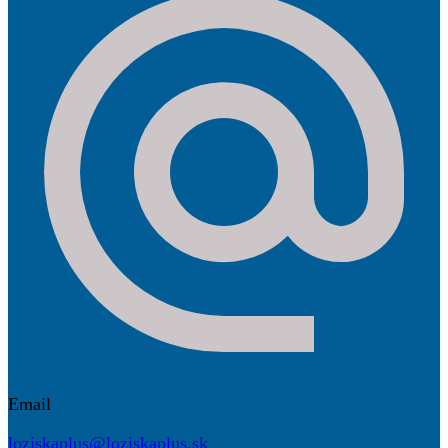
Email
loziskaplus@loziskaplus.sk