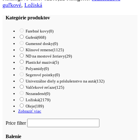
/
guľkové
,
Ložiská
KBS
Kategórie produktov
Farebné kovy
(0)
Guferá
(668)
Gumenné dosky
(0)
Klinové remene
(1125)
ND na mostové žeriavy
(29)
Plastické mazivá
(5)
Polyamidy
(0)
Segerové poistky
(0)
Univerzálne diely a príslušenstvo na autá
(132)
Valčekové reťaze
(125)
Nezaradené
(0)
Ložiská
(2179)
Oleje
(189)
Zobraziť viac
Price filter
Balenie