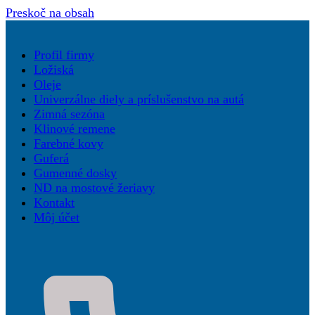
Preskoč na obsah
Profil firmy
Ložiská
Oleje
Univerzálne diely a príslušenstvo na autá
Zimná sezóna
Klinové remene
Farebné kovy
Guferá
Gumenné dosky
ND na mostové žeriavy
Kontakt
Môj účet