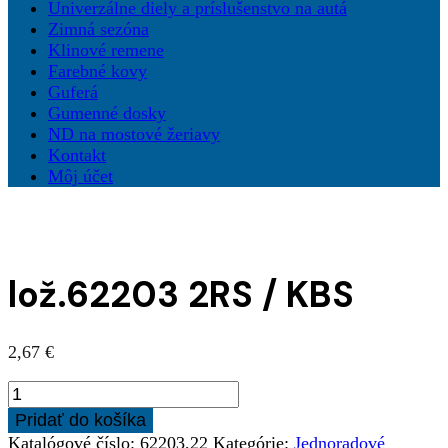
Univerzálne diely a príslušenstvo na autá
Zimná sezóna
Klinové remene
Farebné kovy
Guferá
Gumenné dosky
ND na mostové žeriavy
Kontakt
Môj účet
lož.62203 2RS / KBS
2,67
€
množstvo
lož.62203
Pridať do košíka
2RS
Katalógové číslo:
62203,22
Kategórie:
Jednoradové