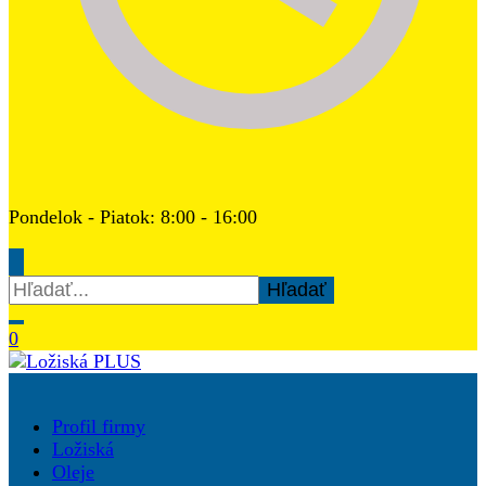
Pondelok - Piatok: 8:00 - 16:00
Hľadať:
0
Ložiská PLUS
Profil firmy
Ložiská
Oleje