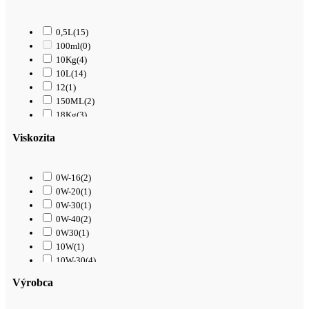
0,5L
(15)
100ml
(0)
10Kg
(4)
10L
(14)
12
(1)
150ML
(2)
18Kg
(3)
1L
(61)
Viskozita
200L
(0)
208L
(0)
209L
(0)
0W-16
(2)
20L
(40)
0W-20
(1)
250ML
(1)
0W-30
(1)
25Kg
(5)
0W-40
(2)
25L
(7)
0W30
(1)
2L
(0)
10W
(1)
3,4L
(1)
10W-30
(4)
300ML
(10)
10W-40
(17)
3L
(3)
Výrobca
15W-40
(14)
4L
(39)
15W-50
(3)
50L
(0)