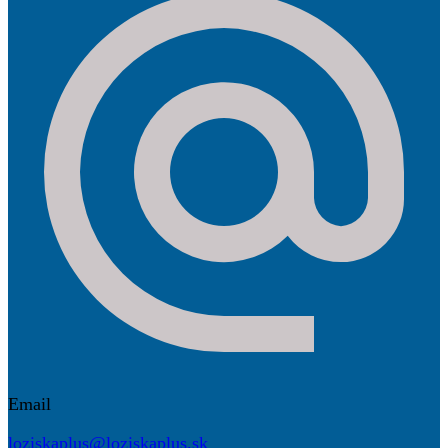
Email
loziskaplus@loziskaplus.sk