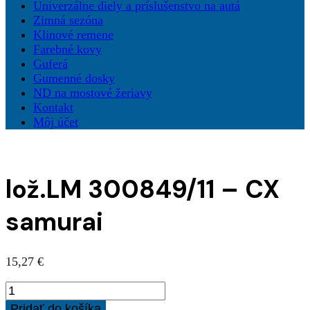
Univerzálne diely a príslušenstvo na autá
Zimná sezóna
Klinové remene
Farebné kovy
Guferá
Gumenné dosky
ND na mostové žeriavy
Kontakt
Môj účet
lož.LM 300849/11 – CX
samurai
15,27
€
množstvo
lož.LM
Pridať do košíka