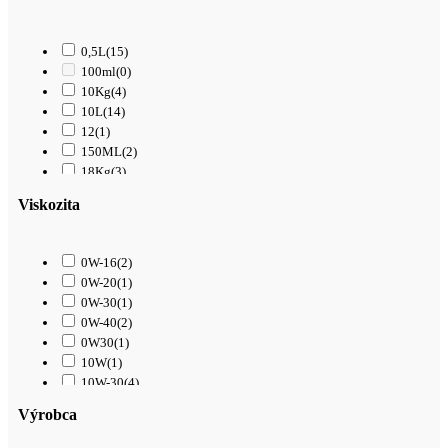
0,5L
(15)
100ml
(0)
10Kg
(4)
10L
(14)
12
(1)
150ML
(2)
18Kg
(3)
1L
(61)
Viskozita
200L
(0)
208L
(0)
209L
(0)
0W-16
(2)
20L
(40)
0W-20
(1)
250ML
(1)
0W-30
(1)
25Kg
(5)
0W-40
(2)
25L
(7)
0W30
(1)
2L
(0)
10W
(1)
3,4L
(1)
10W-30
(4)
300ML
(10)
10W-40
(17)
3L
(3)
Výrobca
15W-40
(14)
4L
(39)
15W-50
(3)