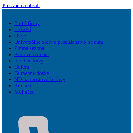
Preskoč na obsah
Profil firmy
Ložiská
Oleje
Univerzálne diely a príslušenstvo na autá
Zimná sezóna
Klinové remene
Farebné kovy
Guferá
Gumenné dosky
ND na mostové žeriavy
Kontakt
Môj účet