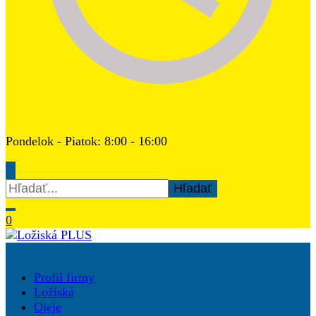
Pondelok - Piatok: 8:00 - 16:00
Hľadať:
0
Ložiská PLUS
Profil firmy
Ložiská
Oleje