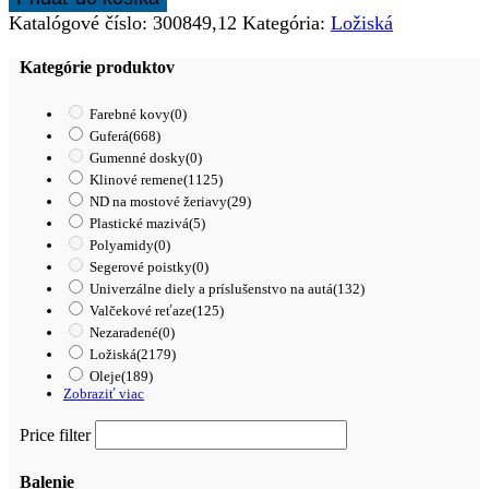
300849/11
Katalógové číslo:
300849,12
Kategória:
Ložiská
-
CX
Kategórie produktov
samurai
Farebné kovy
(0)
Guferá
(668)
Gumenné dosky
(0)
Klinové remene
(1125)
ND na mostové žeriavy
(29)
Plastické mazivá
(5)
Polyamidy
(0)
Segerové poistky
(0)
Univerzálne diely a príslušenstvo na autá
(132)
Valčekové reťaze
(125)
Nezaradené
(0)
Ložiská
(2179)
Oleje
(189)
Zobraziť viac
Price filter
Balenie