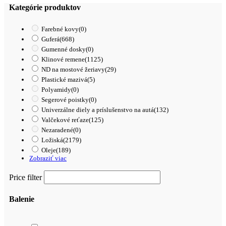
UU
Kategórie produktov
/
FBJ
Farebné kovy
(0)
Guferá
(668)
Gumenné dosky
(0)
Klinové remene
(1125)
ND na mostové žeriavy
(29)
Plastické mazivá
(5)
Polyamidy
(0)
Segerové poistky
(0)
Univerzálne diely a príslušenstvo na autá
(132)
Valčekové reťaze
(125)
Nezaradené
(0)
Ložiská
(2179)
Oleje
(189)
Zobraziť viac
Price filter
Balenie