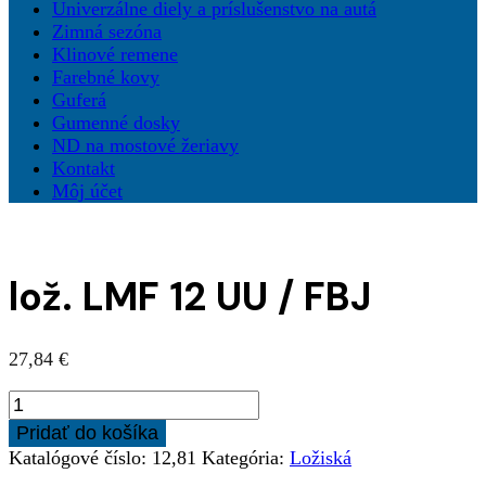
Univerzálne diely a príslušenstvo na autá
Zimná sezóna
Klinové remene
Farebné kovy
Guferá
Gumenné dosky
ND na mostové žeriavy
Kontakt
Môj účet
lož. LMF 12 UU / FBJ
27,84
€
množstvo
lož.
Pridať do košíka
LMF
Katalógové číslo:
12,81
Kategória:
Ložiská
12