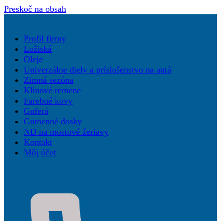
Preskoč na obsah
Profil firmy
Ložiská
Oleje
Univerzálne diely a príslušenstvo na autá
Zimná sezóna
Klinové remene
Farebné kovy
Guferá
Gumenné dosky
ND na mostové žeriavy
Kontakt
Môj účet