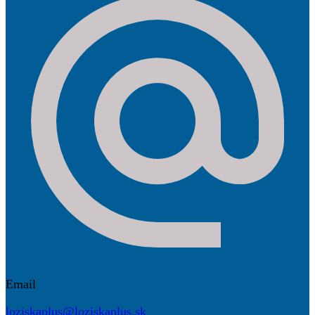
Email
loziskaplus@loziskaplus.sk