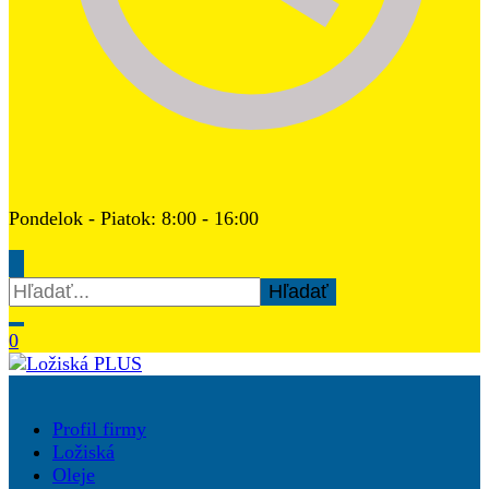
Pondelok - Piatok: 8:00 - 16:00
Hľadať:
0
Ložiská PLUS
Profil firmy
Ložiská
Oleje