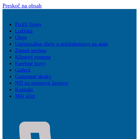
Preskoč na obsah
Profil firmy
Ložiská
Oleje
Univerzálne diely a príslušenstvo na autá
Zimná sezóna
Klinové remene
Farebné kovy
Guferá
Gumenné dosky
ND na mostové žeriavy
Kontakt
Môj účet