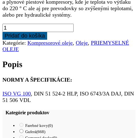
a plynové piestové kompresory, kde je teplota vo výtlaku
do 220 ° C ale aj pre prevodovky so zvýšenými teplotami,
alebo pre hydraulické systémy.
množstvo
LUBLINE
Pridať do košíka
VDL
Kategórie:
Kompresorové oleje
,
Oleje
,
PRIEMYSELNÉ
100
OLEJE
1L
Popis
NORMY A ŠPECIFIKÁCIE:
ISO VG 100
, DIN 51 524-2 HLP, ISO 6743/3A DAJ, DIN
51 506 VDL
Kategórie produktov
Farebné kovy
(0)
Guferá
(668)
Gumenné dosky
(0)