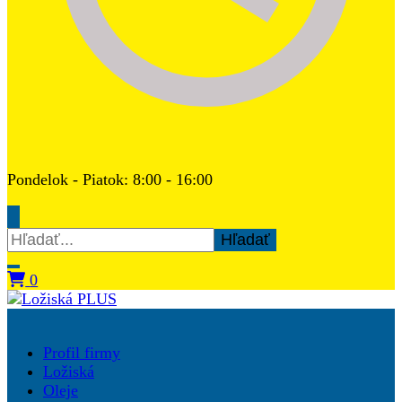
Pondelok - Piatok: 8:00 - 16:00
Hľadať:
0
Ložiská PLUS
Profil firmy
Ložiská
Oleje