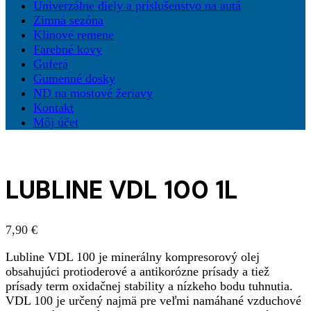
Univerzálne diely a príslušenstvo na autá
Zimná sezóna
Klinové remene
Farebné kovy
Guferá
Gumenné dosky
ND na mostové žeriavy
Kontakt
Môj účet
LUBLINE VDL 100 1L
7,90
€
Lubline VDL 100 je minerálny kompresorový olej
obsahujúci protioderové a antikorózne prísady a tiež
prísady term oxidačnej stability a nízkeho bodu tuhnutia.
VDL 100 je určený najmä pre veľmi namáhané vzduchové