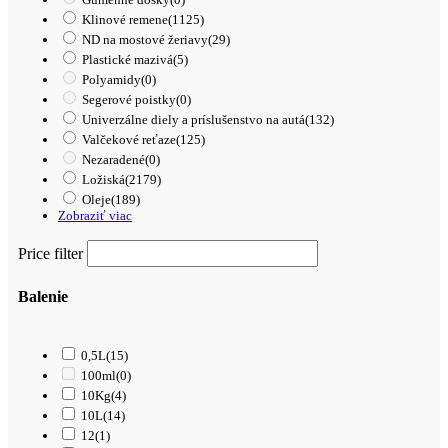
Klinové remene
(1125)
ND na mostové žeriavy
(29)
Plastické mazivá
(5)
Polyamidy
(0)
Segerové poistky
(0)
Univerzálne diely a príslušenstvo na autá
(132)
Valčekové reťaze
(125)
Nezaradené
(0)
Ložiská
(2179)
Oleje
(189)
Zobraziť viac
Price filter
Balenie
0,5L
(15)
100ml
(0)
10Kg
(4)
10L
(14)
12
(1)