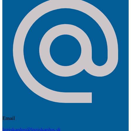
Email
loziskaplus@loziskaplus.sk