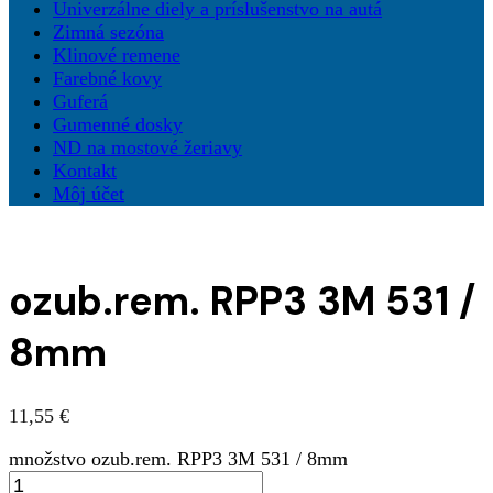
Univerzálne diely a príslušenstvo na autá
Zimná sezóna
Klinové remene
Farebné kovy
Guferá
Gumenné dosky
ND na mostové žeriavy
Kontakt
Môj účet
ozub.rem. RPP3 3M 531 /
8mm
11,55
€
množstvo ozub.rem. RPP3 3M 531 / 8mm