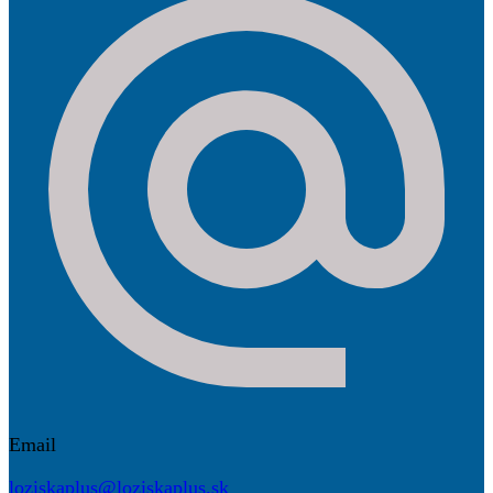
Email
loziskaplus@loziskaplus.sk