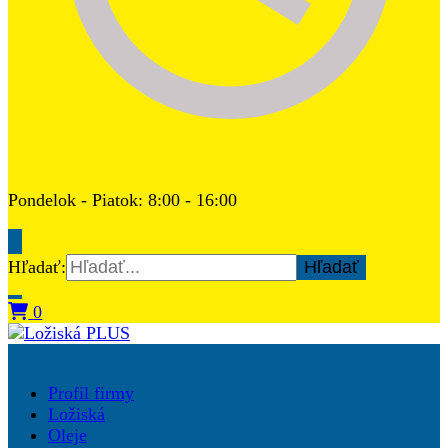
Pondelok - Piatok: 8:00 - 16:00
Hľadať:
0
Ložiská PLUS
Profil firmy
Ložiská
Oleje