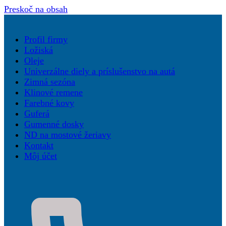
Preskoč na obsah
Profil firmy
Ložiská
Oleje
Univerzálne diely a príslušenstvo na autá
Zimná sezóna
Klinové remene
Farebné kovy
Guferá
Gumenné dosky
ND na mostové žeriavy
Kontakt
Môj účet