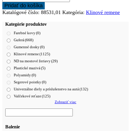
Pridať do košíka
Katalógové číslo:
88531,01
Kategória:
Klinové remene
Kategórie produktov
Farebné kovy
(0)
Guferá
(668)
Gumenné dosky
(0)
Klinové remene
(1125)
ND na mostové žeriavy
(29)
Plastické mazivá
(5)
Polyamidy
(0)
Segerové poistky
(0)
Univerzálne diely a príslušenstvo na autá
(132)
Valčekové reťaze
(125)
Zobraziť viac
Balenie