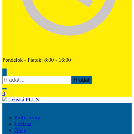
Pondelok - Piatok: 8:00 - 16:00
Hľadať:
0
Ložiská PLUS
Profil firmy
Ložiská
Oleje