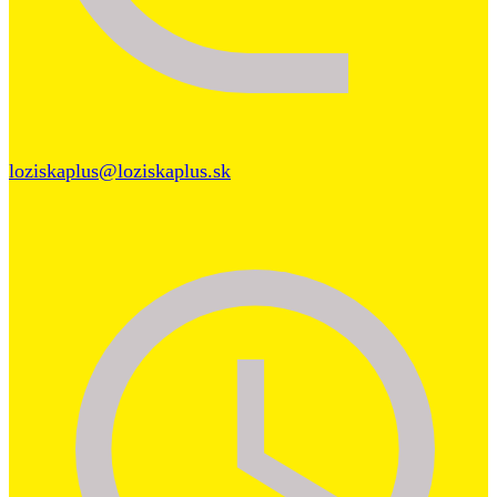
loziskaplus@loziskaplus.sk