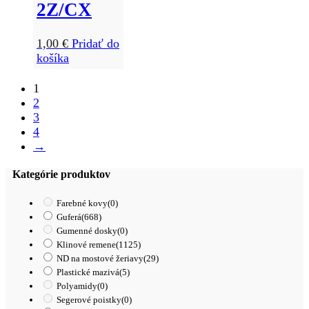
2Z/CX
1,00
€
Pridať do
košíka
1
2
3
4
→
Kategórie produktov
Farebné kovy
(0)
Guferá
(668)
Gumenné dosky
(0)
Klinové remene
(1125)
ND na mostové žeriavy
(29)
Plastické mazivá
(5)
Polyamidy
(0)
Segerové poistky
(0)