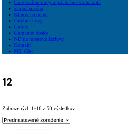
Univerzálne diely a príslušenstvo na autá
Zimná sezóna
Klinové remene
Farebné kovy
Guferá
Gumenné dosky
ND na mostové žeriavy
Kontakt
Môj účet
12
Zobrazených 1–18 z 58 výsledkov