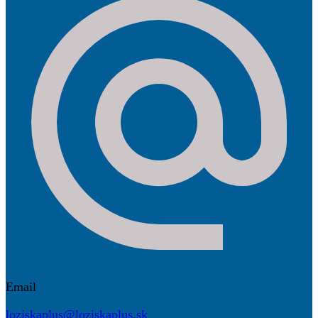
Email
loziskaplus@loziskaplus.sk