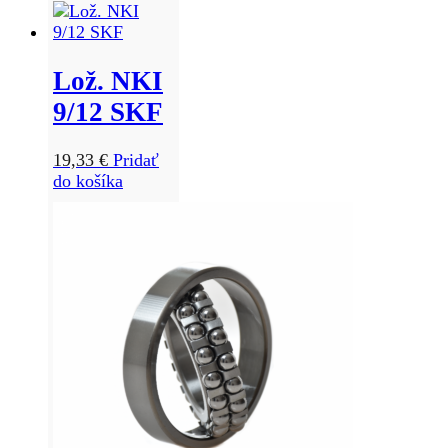
Lož. NKI
9/12 SKF
19,33
€
Pridať
do košíka