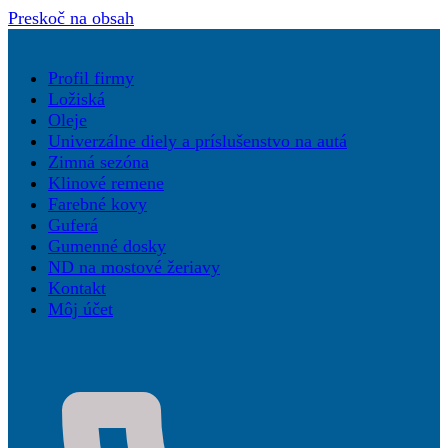
Preskoč na obsah
Profil firmy
Ložiská
Oleje
Univerzálne diely a príslušenstvo na autá
Zimná sezóna
Klinové remene
Farebné kovy
Guferá
Gumenné dosky
ND na mostové žeriavy
Kontakt
Môj účet