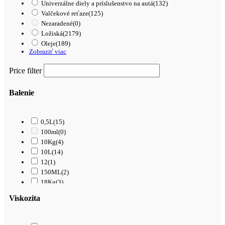
Univerzálne diely a príslušenstvo na autá
(132)
Valčekové reťaze
(125)
Nezaradené
(0)
Ložiská
(2179)
Oleje
(189)
Zobraziť viac
Price filter
Balenie
0,5L
(15)
100ml
(0)
10Kg
(4)
10L
(14)
12
(1)
150ML
(2)
18Kg
(3)
1L
(61)
Viskozita
200L
(0)
208L
(0)
209L
(0)