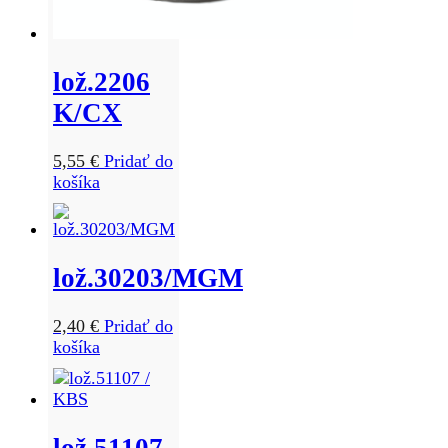
lož.2206
K/CX
5,55
€
Pridať do
košíka
lož.30203/MGM
2,40
€
Pridať do
košíka
lož.51107