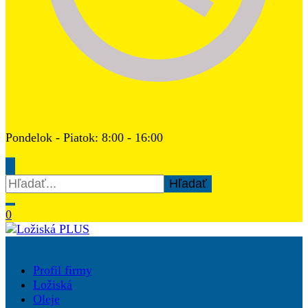
Pondelok - Piatok: 8:00 - 16:00
Hľadať:
0
Ložiská PLUS
Profil firmy
Ložiská
Oleje