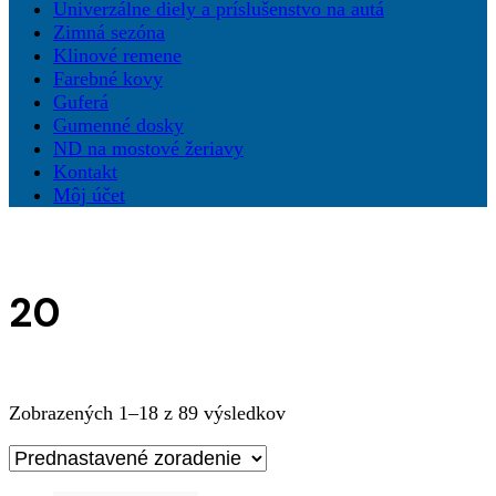
Univerzálne diely a príslušenstvo na autá
Zimná sezóna
Klinové remene
Farebné kovy
Guferá
Gumenné dosky
ND na mostové žeriavy
Kontakt
Môj účet
20
Zobrazených 1–18 z 89 výsledkov