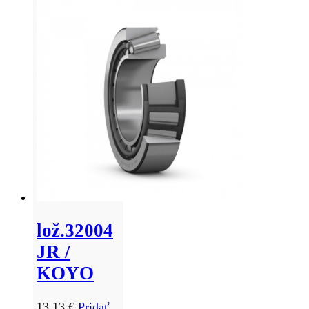
lož.32004
JR /
KOYO
13,13
€
Pridať