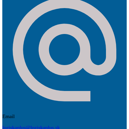
Email
loziskaplus@loziskaplus.sk