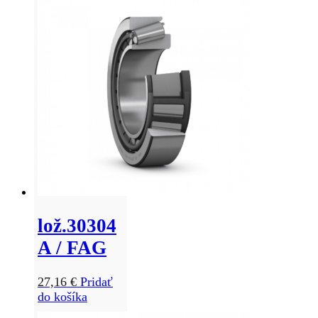
lož.30304
A / FAG
27,16
€
Pridať
do košíka