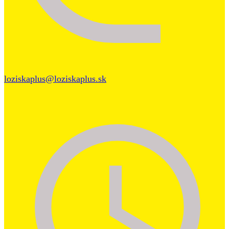
loziskaplus@loziskaplus.sk