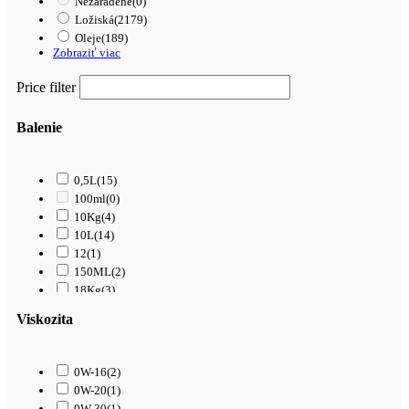
Nezaradené
(0)
Ložiská
(2179)
Oleje
(189)
Zobraziť viac
Price filter
Balenie
0,5L
(15)
100ml
(0)
10Kg
(4)
10L
(14)
12
(1)
150ML
(2)
18Kg
(3)
1L
(61)
Viskozita
200L
(0)
208L
(0)
209L
(0)
0W-16
(2)
20L
(40)
0W-20
(1)
250ML
(1)
0W-30
(1)