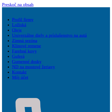
Preskoč na obsah
Profil firmy
Ložiská
Oleje
Univerzálne diely a príslušenstvo na autá
Zimná sezóna
Klinové remene
Farebné kovy
Guferá
Gumenné dosky
ND na mostové žeriavy
Kontakt
Môj účet