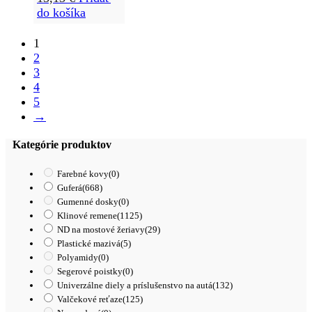
do košíka
1
2
3
4
5
→
Kategórie produktov
Farebné kovy
(0)
Guferá
(668)
Gumenné dosky
(0)
Klinové remene
(1125)
ND na mostové žeriavy
(29)
Plastické mazivá
(5)
Polyamidy
(0)
Segerové poistky
(0)
Univerzálne diely a príslušenstvo na autá
(132)
Valčekové reťaze
(125)