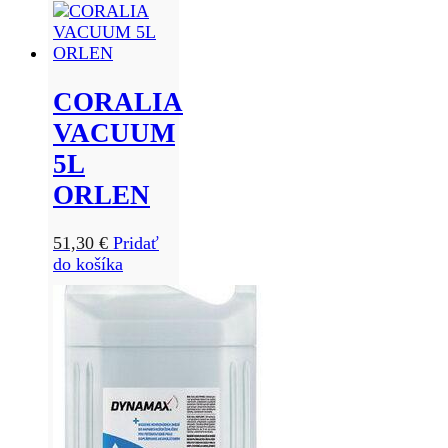
CORALIA
VACUUM
5L
ORLEN
51,30
€
Pridať
do košíka