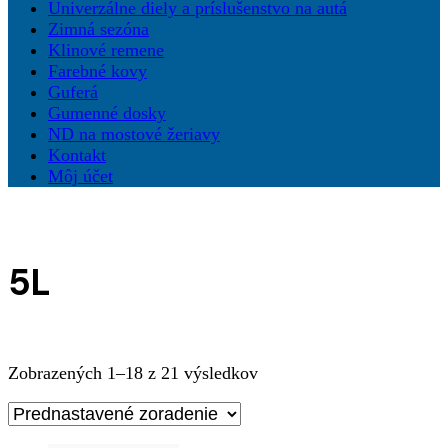
Univerzálne diely a príslušenstvo na autá
Zimná sezóna
Klinové remene
Farebné kovy
Guferá
Gumenné dosky
ND na mostové žeriavy
Kontakt
Môj účet
5L
Zobrazených 1–18 z 21 výsledkov