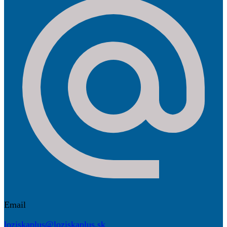
Email
loziskaplus@loziskaplus.sk