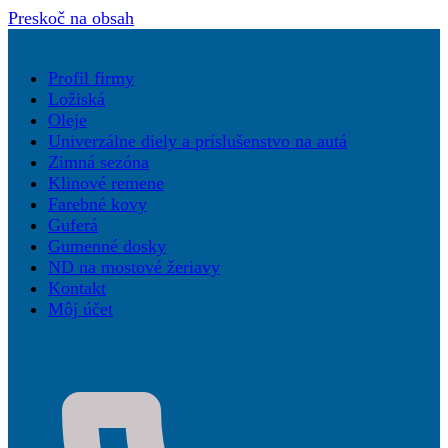
Preskoč na obsah
Profil firmy
Ložiská
Oleje
Univerzálne diely a príslušenstvo na autá
Zimná sezóna
Klinové remene
Farebné kovy
Guferá
Gumenné dosky
ND na mostové žeriavy
Kontakt
Môj účet