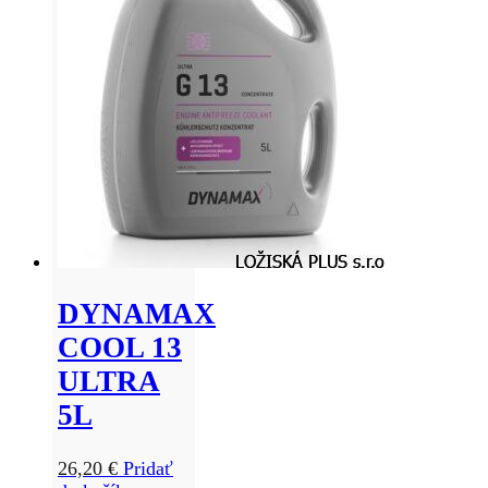
DYNAMAX
COOL 13
ULTRA
5L
26,20
€
Pridať