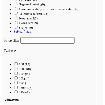
Segerové poistky
(0)
Univerzálne diely a príslušenstvo na autá
(132)
Valčekové reťaze
(125)
Nezaradené
(0)
Ložiská
(2179)
Oleje
(189)
Zobraziť viac
Price filter
Balenie
0,5L
(15)
100ml
(0)
10Kg
(4)
10L
(14)
12
(1)
150ML
(2)
18Kg
(3)
1L
(61)
Viskozita
200L
(0)