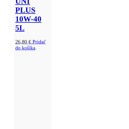
UNI
PLUS
10W-40
5L
26,80
€
Pridať
do košíka