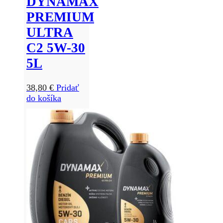
DYNAMAX
PREMIUM
ULTRA
C2 5W-30
5L
38,80
€
Pridať
do košíka