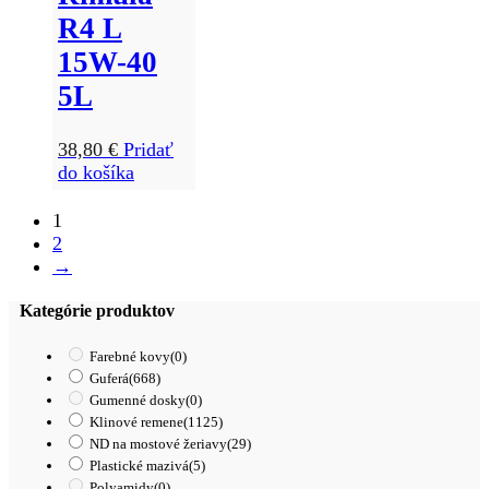
R4 L
15W-40
5L
38,80
€
Pridať
do košíka
1
2
→
Kategórie produktov
Farebné kovy
(0)
Guferá
(668)
Gumenné dosky
(0)
Klinové remene
(1125)
ND na mostové žeriavy
(29)
Plastické mazivá
(5)
Polyamidy
(0)