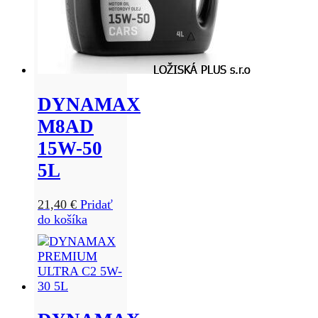
DYNAMAX
M8AD
15W-50
5L
21,40
€
Pridať
do košíka