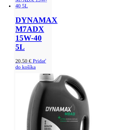
DYNAMAX
M7ADX
15W-40
5L
20,50
€
Pridať
do košíka