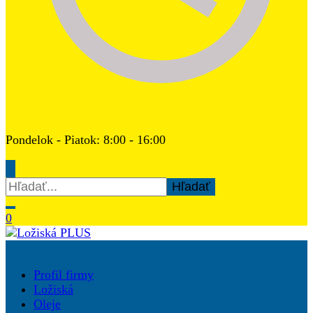
Pondelok - Piatok: 8:00 - 16:00
Hľadať:
0
Ložiská PLUS
Profil firmy
Ložiská
Oleje