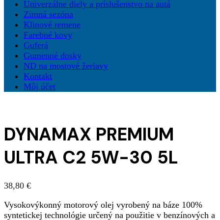
Univerzálne diely a príslušenstvo na autá
Zimná sezóna
Klinové remene
Farebné kovy
Guferá
Gumenné dosky
ND na mostové žeriavy
Kontakt
Môj účet
DYNAMAX PREMIUM
ULTRA C2 5W-30 5L
38,80
€
Vysokovýkonný motorový olej vyrobený na báze 100%
syntetickej technológie určený na použitie v benzínových a