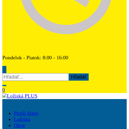
Pondelok - Piatok: 8:00 - 16:00
Hľadať:
0
Ložiská PLUS
Profil firmy
Ložiská
Oleje