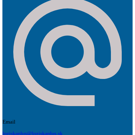
Email
loziskaplus@loziskaplus.sk