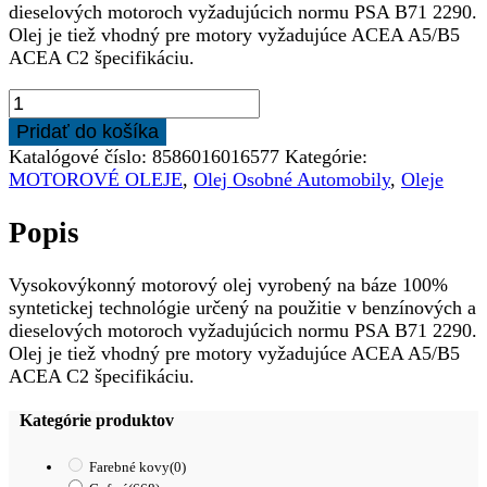
dieselových motoroch vyžadujúcich normu PSA B71 2290.
Olej je tiež vhodný pre motory vyžadujúce ACEA A5/B5
ACEA C2 špecifikáciu.
množstvo
DYNAMAX
Pridať do košíka
PREMIUM
Katalógové číslo:
8586016016577
Kategórie:
ULTRA
MOTOROVÉ OLEJE
,
Olej Osobné Automobily
,
Oleje
C2
5W-
Popis
30
5L
Vysokovýkonný motorový olej vyrobený na báze 100%
syntetickej technológie určený na použitie v benzínových a
dieselových motoroch vyžadujúcich normu PSA B71 2290.
Olej je tiež vhodný pre motory vyžadujúce ACEA A5/B5
ACEA C2 špecifikáciu.
Kategórie produktov
Farebné kovy
(0)