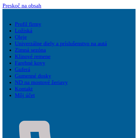
Preskoč na obsah
Profil firmy
Ložiská
Oleje
Univerzálne diely a príslušenstvo na autá
Zimná sezóna
Klinové remene
Farebné kovy
Guferá
Gumenné dosky
ND na mostové žeriavy
Kontakt
Môj účet