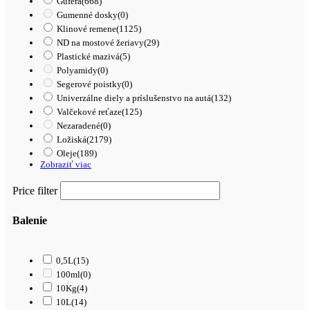
Guferá
(668)
Gumenné dosky
(0)
Klinové remene
(1125)
ND na mostové žeriavy
(29)
Plastické mazivá
(5)
Polyamidy
(0)
Segerové poistky
(0)
Univerzálne diely a príslušenstvo na autá
(132)
Valčekové reťaze
(125)
Nezaradené
(0)
Ložiská
(2179)
Oleje
(189)
Zobraziť viac
Price filter
Balenie
0,5L
(15)
100ml
(0)
10Kg
(4)
10L
(14)