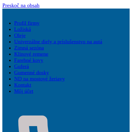
Preskoč na obsah
Profil firmy
Ložiská
Oleje
Univerzálne diely a príslušenstvo na autá
Zimná sezóna
Klinové remene
Farebné kovy
Guferá
Gumenné dosky
ND na mostové žeriavy
Kontakt
Môj účet