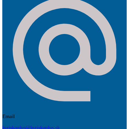
Email
loziskaplus@loziskaplus.sk