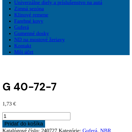
Univerzálne diely a príslušenstvo na autá
Zimná sezóna
Klinové remene
Farebné kovy
Guferá
Gumenné dosky
ND na mostové žeriavy
Kontakt
Môj účet
G 40-72-7
1,73
€
množstvo
G
Pridať do košíka
40-
Katalógové číslo:
240727
Kategórie:
Guferá
,
NBR