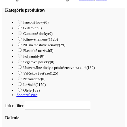
72-
7
Kategórie produktov
Farebné kovy
(0)
Guferá
(668)
Gumenné dosky
(0)
Klinové remene
(1125)
ND na mostové žeriavy
(29)
Plastické mazivá
(5)
Polyamidy
(0)
Segerové poistky
(0)
Univerzálne diely a príslušenstvo na autá
(132)
Valčekové reťaze
(125)
Nezaradené
(0)
Ložiská
(2179)
Oleje
(189)
Zobraziť viac
Price filter
Balenie