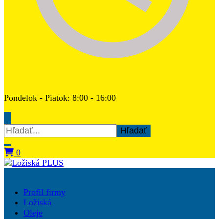
Pondelok - Piatok: 8:00 - 16:00
Hľadať:
0
Ložiská PLUS
Profil firmy
Ložiská
Oleje