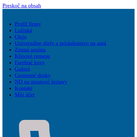
Preskoč na obsah
Profil firmy
Ložiská
Oleje
Univerzálne diely a príslušenstvo na autá
Zimná sezóna
Klinové remene
Farebné kovy
Guferá
Gumenné dosky
ND na mostové žeriavy
Kontakt
Môj účet