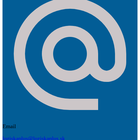
Email
loziskaplus@loziskaplus.sk