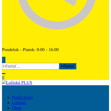
Pondelok - Piatok: 8:00 - 16:00
Hľadať:
0
Ložiská PLUS
Profil firmy
Ložiská
Oleje