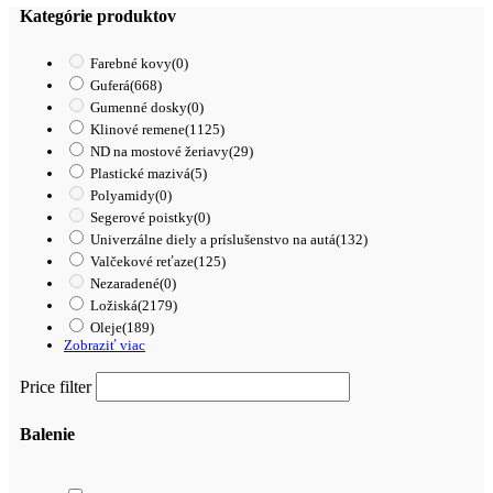
CX
Kategórie produktov
Farebné kovy
(0)
Guferá
(668)
Gumenné dosky
(0)
Klinové remene
(1125)
ND na mostové žeriavy
(29)
Plastické mazivá
(5)
Polyamidy
(0)
Segerové poistky
(0)
Univerzálne diely a príslušenstvo na autá
(132)
Valčekové reťaze
(125)
Nezaradené
(0)
Ložiská
(2179)
Oleje
(189)
Zobraziť viac
Price filter
Balenie