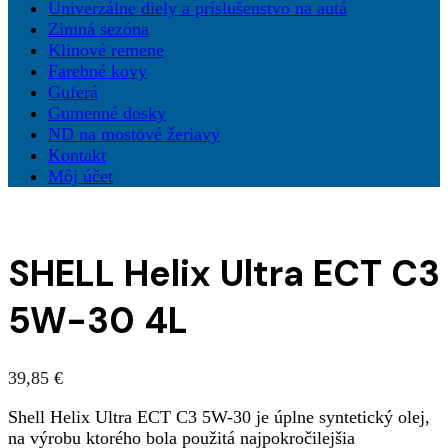
Univerzálne diely a príslušenstvo na autá
Zimná sezóna
Klinové remene
Farebné kovy
Guferá
Gumenné dosky
ND na mostové žeriavy
Kontakt
Môj účet
SHELL Helix Ultra ECT C3
5W-30 4L
39,85
€
Shell Helix Ultra ECT C3 5W-30 je úplne syntetický olej,
na výrobu ktorého bola použitá najpokročilejšia