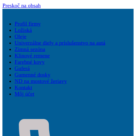
Preskoč na obsah
Profil firmy
Ložiská
Oleje
Univerzálne diely a príslušenstvo na autá
Zimná sezóna
Klinové remene
Farebné kovy
Guferá
Gumenné dosky
ND na mostové žeriavy
Kontakt
Môj účet