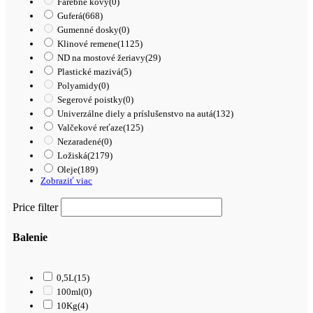
Farebné kovy
(0)
Guferá
(668)
Gumenné dosky
(0)
Klinové remene
(1125)
ND na mostové žeriavy
(29)
Plastické mazivá
(5)
Polyamidy
(0)
Segerové poistky
(0)
Univerzálne diely a príslušenstvo na autá
(132)
Valčekové reťaze
(125)
Nezaradené
(0)
Ložiská
(2179)
Oleje
(189)
Zobraziť viac
Price filter
Balenie
0,5L
(15)
100ml
(0)
10Kg
(4)