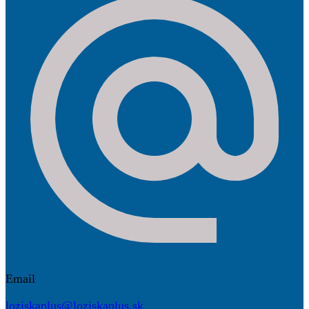
Email
loziskaplus@loziskaplus.sk