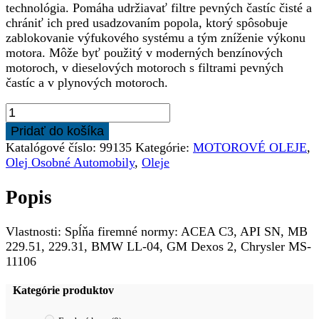
technológia. Pomáha udržiavať filtre pevných častíc čisté a
chrániť ich pred usadzovaním popola, ktorý spôsobuje
zablokovanie výfukového systému a tým zníženie výkonu
motora. Môže byť použitý v moderných benzínových
motoroch, v dieselových motoroch s filtrami pevných
častíc a v plynových motoroch.
množstvo
SHELL
Pridať do košíka
Helix
Katalógové číslo:
99135
Kategórie:
MOTOROVÉ OLEJE
,
Ultra
Olej Osobné Automobily
,
Oleje
ECT
C3
Popis
5W-
30
4L
Vlastnosti: Spĺňa firemné normy: ACEA C3, API SN, MB
229.51, 229.31, BMW LL-04, GM Dexos 2, Chrysler MS-
11106
Kategórie produktov