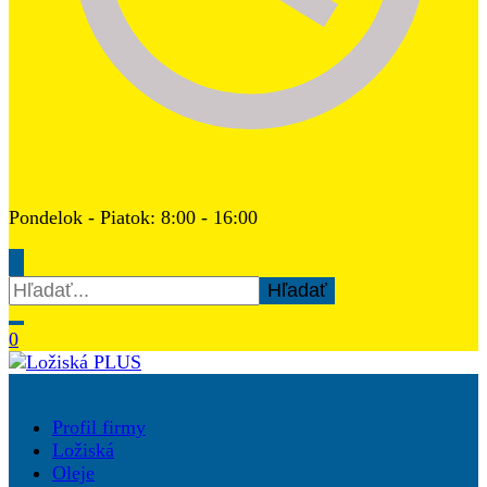
Pondelok - Piatok: 8:00 - 16:00
Hľadať:
0
Ložiská PLUS
Profil firmy
Ložiská
Oleje